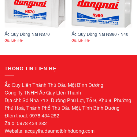
Ắc Quy Đồng Nai NS70
Ắc Quy Đồng Nai NS60 / N40
Giá: Liên Hệ
Giá: Liên Hệ
THÔNG TIN LIÊN HỆ
Ắc Quy Liên Thành Thủ Dầu Một Bình Dương
Công Ty TNHH Ắc Quy Liên Thành
Địa chỉ: Số Nhà 712, Đường Phú Lợi, Tổ 9, Khu 9, Phường
Phú Hoà, Thành Phố Thủ Dầu Một, Tỉnh Bình Dương
Điện thoại: 0978 434 282
Zalo: 0978 434 282
Website:
acquythudaumotbinhduong.com