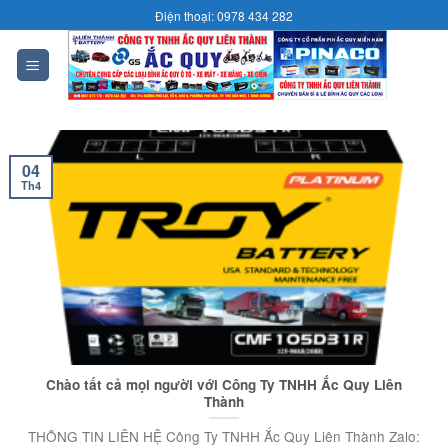
Skip
Điện thoại: 0978 434 282
to
content
0
04
Th4
Chào tất cả mọi người với Công Ty TNHH Ắc Quy Liên
Thành
THÔNG TIN LIÊN HỆ Công Ty TNHH Ắc Quy Liên Thành Zalo: