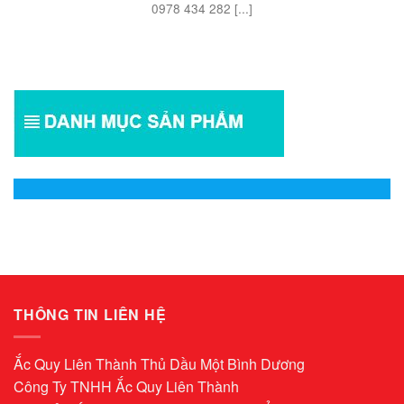
0978 434 282 [...]
THÔNG TIN LIÊN HỆ
Ắc Quy Liên Thành Thủ Dầu Một Bình Dương
Công Ty TNHH Ắc Quy Liên Thành