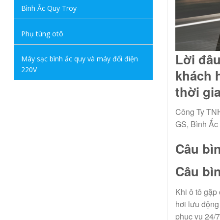
Bình Ắc Quy Troy
Phụ tùng otô
Lời đâ
Máy sạc bình ắc quy và máy đổi điện
220V
khách h
thời gi
Công Ty TNH
GS, Bình Ắc
Câu bìn
Câu bìn
Khi ô tô gặp
hơi lưu động
phục vụ 24/7