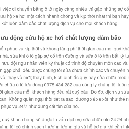
i việc di chuyển bằng ô tô ngày càng nhiều thì gặp những sự cố
cứu hộ xe hơi một cách nhanh chóng và kịp thời nhất thì bạn hãy
ết luôn đảm bảo chất lượng dịch vụ cho mọi khách hàng.
 lưu động cứu hộ xe hơi chất lượng đảm bảo
n phục vụ kịp thời và không lãng phí thời gian của mọi quý k
 nhà, sửa khi ô tô gặp sự cố trên đường và sửa ô tô trên bất kỳ
 hữu đội ngũ nhân viên kỹ thuật có trình độ chuyên môn cao và
n gặp phải đều được chúng tôi sửa chữa chính xác và chuyên n
vỏ, thay vỏ mới; thay bình, kích bình ắc quy hay sửa chữa mobi
ửa chữa ô tô lưu động 0978 434 282 của công ty chúng tôi luôn 
ời gian của mỗi khách hàng đều rất quý báu. Do đó, dịch vụ sửa 
ần. Không quản ngại thời tiết ra sao, đường xá xa xôi như thế n
ô phục vụ 24/7 như đúng cái tên của nó.
 quý khách hàng sẽ được tư vấn dịch vụ sữa chữa oto 24 24 nhiệ
húng tôi có chính sách thương lượng giá và hỗ trợ giá khi cần th