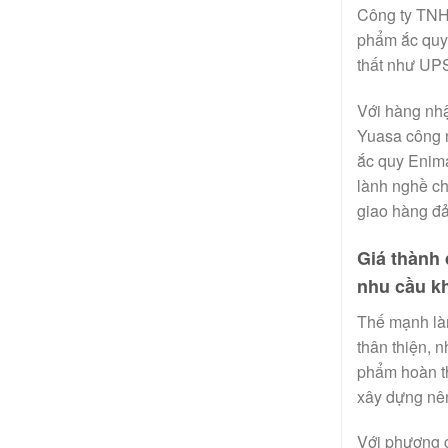
Công ty TNH
phẩm ắc quy,
thất như UP
Với hàng nhậ
Yuasa công 
ắc quy Enima
lành nghề c
giao hàng đ
Giá thành
nhu cầu k
Thế mạnh là
thân thiện, 
phẩm hoàn th
xây dựng nê
Với phương 