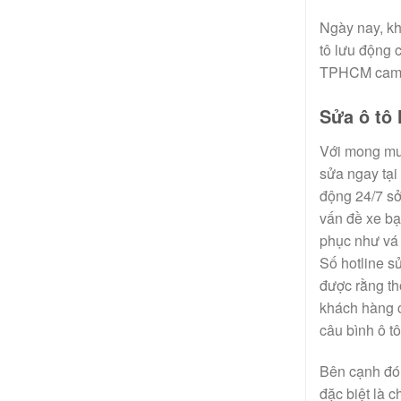
Ngày nay, kh
tô lưu động 
TPHCM cam k
Sửa ô tô
Với mong muố
sửa ngay tại
động 24/7 sở
vấn đề xe bạ
phục như vá 
Số hotline s
được rằng th
khách hàng c
câu bình ô t
Bên cạnh đó,
đặc biệt là c