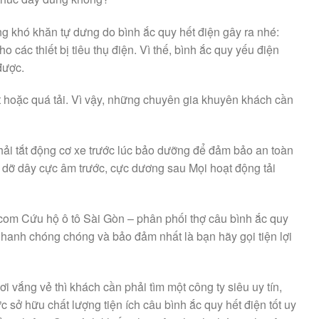
ng khó khăn tự dưng do bình ắc quy hết điện gây ra nhé:
 các thiết bị tiêu thụ điện. Vì thế, bình ắc quy yếu điện
được.
t hoặc quá tải. Vì vậy, những chuyên gia khuyên khách cần
hải tắt động cơ xe trước lúc bảo dưỡng để đảm bảo an toàn
o dỡ dây cực âm trước, cực dương sau Mọi hoạt động tải
.com Cứu hộ ô tô Sài Gòn – phân phối thợ câu bình ắc quy
p nhanh chóng chóng và bảo đảm nhất là bạn hãy gọi tiện lợi
i vắng vẻ thì khách cần phải tìm một công ty siêu uy tín,
sở hữu chất lượng tiện ích câu bình ắc quy hết điện tốt uy