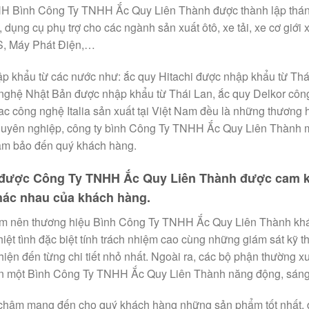
H Bình Công Ty TNHH Ắc Quy Liên Thành được thành lập thán
 dụng cụ phụ trợ cho các ngành sản xuất ôtô, xe tải, xe cơ giới
S, Máy Phát Điện,…
p khẩu từ các nước như: ắc quy Hitachi được nhập khẩu từ Thá
nghệ Nhật Bản được nhập khẩu từ Thái Lan, ắc quy Delkor côn
c công nghệ Italia sản xuất tại Việt Nam đều là những thương hi
huyên nghiệp, công ty bình Công Ty TNHH Ắc Quy Liên Thành m
ảm bảo đến quý khách hàng.
 được Công Ty TNHH Ắc Quy Liên Thành được cam k
hác nhau của khách hàng.
m nên thương hiệu Bình Công Ty TNHH Ắc Quy Liên Thành khác 
nhiệt tình đặc biệt tính trách nhiệm cao cùng những giám sát kỹ
iện đến từng chi tiết nhỏ nhất. Ngoài ra, các bộ phận thường x
n một Bình Công Ty TNHH Ắc Quy Liên Thành năng động, sáng tạ
châm mang đến cho quý khách hàng những sản phẩm tốt nhất, đ