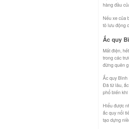
hàng đầu của
Nếu xe của b
tô lưu động 
Ắc quy B
Mất điện, hết
trong các tr
đừng quên g
Ắc quy Bình
Đã từ lâu, ắ
phổ biến khi
Hiểu được nh
ắc quy nổi 
tạo dựng niề