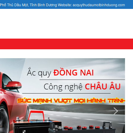
h Phố Thủ Dầu Một, Tỉnh Bình Dương Website: acquythudaumotbinhduong.com