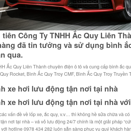
u tiên Công Ty TNHH Ắc Quy Liên Th
àng đã tin tưởng và sử dụng bình ắc
an qua.
H Ắc Quy Liên Thành chuyên điện ô tô và cung cấp bình ắc qu
 Quy Rocket, Bình Ắc Quy Troy CMF, Bình Ắc Quy Troy Truyền 
h xe hơi lưu động tận nơi tại nhà
h xe hơi lưu động tận nơi tại nhà với 
 các vấn đề về lốp xe, ắc quy, v.v… thì không hề sửa chữa và c
 tận nơi tại nhà – vá vỏ lưu động 24/7 chính là một giải pháp “c
 với hotline 0978 434 282 luôn sẵn sàng phục vụ quý khách hàng