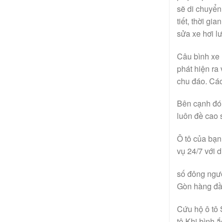
sẽ di chuyển 
tiết, thời g
sửa xe hơi lư
Câu bình xe 
phát hiện ra
chu đáo. Cá
Bên cạnh đó,
luôn đề cao 
Ô tô của bạn
vụ 24/7 với d
số đông ngườ
Gòn hàng đầu
Cứu hộ ô tô 
tô Khi bình 