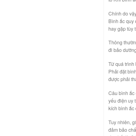
Chính do vậy
Bình ắc quy đ
hay gặp tùy 
Thông thường
đi bảo dưỡng 
Từ quá trình
Phải đặt bìn
được phải th
Câu bình ắc 
yếu điện uy 
kích bình ắc 
Tuy nhiên, g
đảm bảo chất