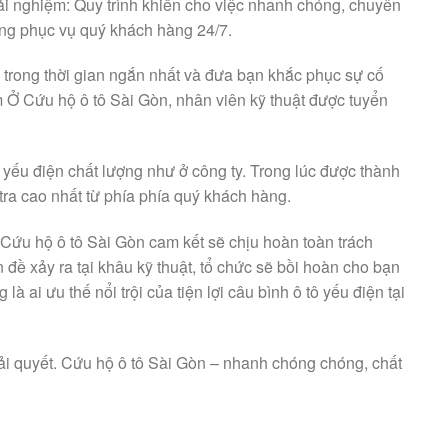
rải nghiệm: Quy trình khiến cho việc nhanh chóng, chuyên
àng phục vụ quý khách hàng 24/7.
ở trong thời gian ngắn nhất và đưa bạn khắc phục sự cố
 Ở Cứu hộ ô tô Sài Gòn, nhân viên kỹ thuật được tuyển
ô yếu điện chất lượng như ở công ty. Trong lúc được thành
tra cao nhất từ phía phía quý khách hàng.
Cứu hộ ô tô Sài Gòn cam kết sẽ chịu hoàn toàn trách
 đề xảy ra tại khâu kỹ thuật, tổ chức sẽ bồi hoàn cho bạn
 là ai ưu thế nổi trội của tiện lợi câu bình ô tô yếu điện tại
ải quyết. Cứu hộ ô tô Sài Gòn – nhanh chóng chóng, chất