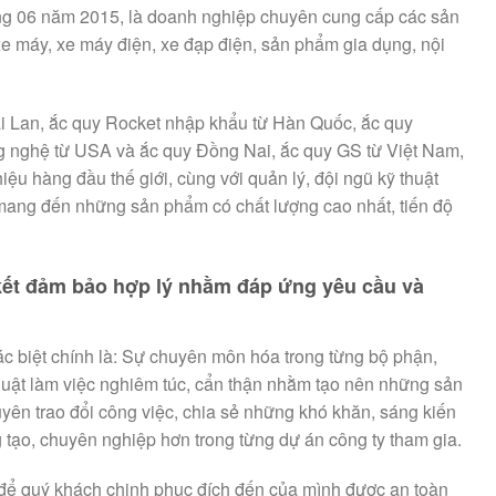
g 06 năm 2015, là doanh nghiệp chuyên cung cấp các sản
 xe máy, xe máy điện, xe đạp điện, sản phẩm gia dụng, nội
i Lan, ắc quy Rocket nhập khẩu từ Hàn Quốc, ắc quy
g nghệ từ USA và ắc quy Đồng Nai, ắc quy GS từ Việt Nam,
ệu hàng đầu thế giới, cùng với quản lý, đội ngũ kỹ thuật
ang đến những sản phẩm có chất lượng cao nhất, tiến độ
ết đảm bảo hợp lý nhằm đáp ứng yêu cầu và
biệt chính là: Sự chuyên môn hóa trong từng bộ phận,
 thuật làm việc nghiêm túc, cẩn thận nhằm tạo nên những sản
uyên trao đổi công việc, chia sẻ những khó khăn, sáng kiến
o, chuyên nghiệp hơn trong từng dự án công ty tham gia.
ể quý khách chinh phục đích đến của mình được an toàn