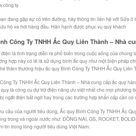
 công ty.
ạn đang gặp sự cố trên đường, hãy thông tin liên hệ với Sửa ô 
cứu hộ xe hơi hàng đầu. Hân hạnh được phục vụ quý khách
ình Công Ty TNHH Ắc Quy Liên Thành – Nhà cu
 điện là tình trạng diễn ra phổ biến trong cuộc sống của chúng t
ường hợp này có lẽ là sử dụng bình ắc quy như một biện pháp ch
hé thăm thương hiệu ắc quy Bình Công Ty TNHH Ắc Quy Liên 
 Công Ty TNHH Ắc Quy Liên Thành – Nhà cung cấp ắc quy hà
c quy là công cụ dự trữ điện năng ưu việt nhất cho mọi phương t
 bị ngắt điện bất ngờ hay trong các trường hợp khẩn cấp cần có
u cầu của người tiêu dùng, Ắc quy Bình Công Ty TNHH Ắc Quy 
tiếng trong và ngoài nước như: ĐỒNG NAI, GS, ROCKET, BOLID
m tin trong lòng người tiêu dùng Việt Nam.