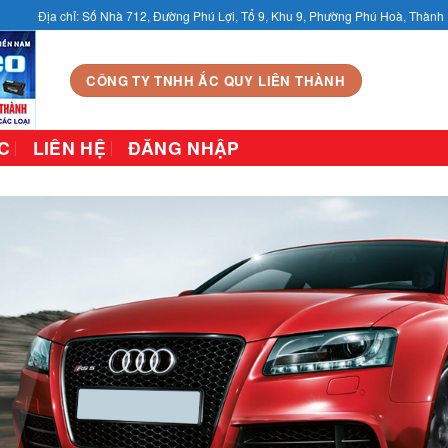
Địa chỉ: Số Nhà 712, Đường Phú Lợi, Tổ 9, Khu 9, Phường Phú Hoà, Thàn
CÔNG TY TNHH ẮC QUY LIÊN THÀNH
C
LIÊN HỆ
ĐĂNG NHẬP