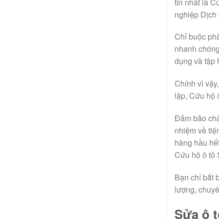
tín nhất là 
nghiệp Dịch 
Chỉ buộc phả
nhanh chóng 
dụng và tập 
Chính vì vậy
lập, Cứu hộ 
Đảm bảo chất
nhiệm về tiệ
hàng hầu hết 
Cứu hộ ô tô 
Bạn chỉ bắt 
lượng, chuy
Sửa ô t