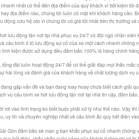
nhanh nhất có thể đến địa điểm của quý khách vì tiết kiệm tối đa
ian hay địa điểm nào, chúng tôi luôn có mặt khi khách hàng cần.
u động cứu hộ oto vì chúng tôi có giá tốt nhất trên thị trường v
hơi lưu động tận nơi tại nhà phục vụ 24/7 có đội ngũ nhân viên 
 và câu bình ô tô lưu động sự cố của xe một cách nhanh chóng và
c linh kiện được sử dụng đều đảm bảo 100% là hàng chính hãn
 tổng đài luôn hoạt động 24/7 để có thể giải đáp mọi thắc mắc
sự hài lòng và đánh giá của khách hàng về chất lượng dịch vụ câ
 đang gặp vấn đề và bạn đang loay hoay chưa biết cách giải quy
ịch vụ câu bình xe hơi lưu động tận nơi tại nhà tin cậy, đảm bảo.
i rơi vào tình trạng ko biết buộc phải xử lý như thế nào. Vậy th
, uy tín và chuyên nghiệp nhất về câu bình ắc quy hết điện vào
Sài Gòn đảm bảo sẽ man g bạn khắc phục sự cố nhanh chóng và
ắc quy hết điện, chắc chắn cuộc sống của khách ít rộng rãi sẽ b