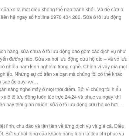
 của xe là một điều không thể nào tránh khỏi. Và để sửa ô
 liên hệ ngay số hotline 0978 434 282. Sửa ô tô lưu động
hách hàng, sửa chữa ô tô lưu động bao gồm các dịch vụ như
 tuyến đường nào. Sửa xe hơi lưu động cứu hộ oto – vá vỏ lưu
 có nhiều năm kinh nghiệm trong nghề. Chính vì vậy mà mọi
ghiệp. Những sự cố trên xe bạn mà chúng tôi có thể khắc
n sạc ắc quy, v.v…
sẵn sàng nghe máy ở mọi thời điểm. Bởi vì chúng tôi hiểu
xe ô tô lưu động luôn túc trực 24/24 và phục vụ ngay khi
ào hay thời gian muộn, sửa ô tô lưu động cứu hộ xe hơi –
t tình, chu đáo và tận tâm về từng dịch vụ và giá cả. Điều
iết. Bởi sự hài lòng của khách hàng luôn là tiêu chí phục vụ