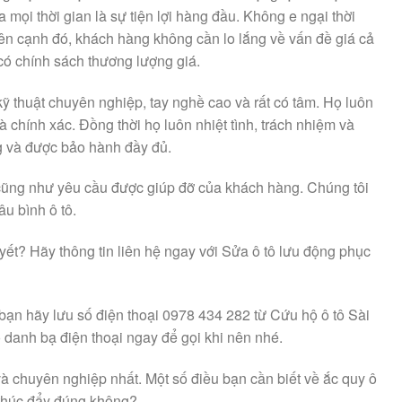
 mọi thời gian là sự tiện lợi hàng đầu. Không e ngại thời
 Bên cạnh đó, khách hàng không cần lo lắng về vấn đề giá cả
à có chính sách thương lượng giá.
kỹ thuật chuyên nghiệp, tay nghề cao và rất có tâm. Họ luôn
 chính xác. Đồng thời họ luôn nhiệt tình, trách nhiệm và
g và được bảo hành đầy đủ.
 cũng như yêu cầu được giúp đỡ của khách hàng. Chúng tôi
u bình ô tô.
ết? Hãy thông tin liên hệ ngay với Sửa ô tô lưu động phục
ì bạn hãy lưu số điện thoại 0978 434 282 từ Cứu hộ ô tô Sài
 danh bạ điện thoại ngay để gọi khi nên nhé.
 chuyên nghiệp nhất. Một số điều bạn cần biết về ắc quy ô
ị thúc đẩy đúng không?