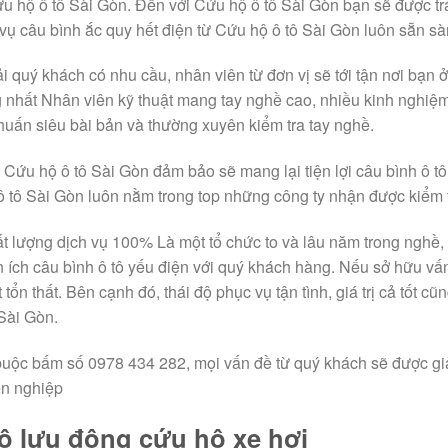
Cứu hộ ô tô Sài Gòn. Đến với Cứu hộ ô tô Sài Gòn bạn sẽ được t
vụ câu bình ắc quy hết điện từ Cứu hộ ô tô Sài Gòn luôn sẵn s
i quý khách có nhu cầu, nhân viên từ đơn vị sẽ tới tận nơi bạn 
nhất Nhân viên kỹ thuật mang tay nghề cao, nhiều kinh nghiệm
huấn siêu bài bản và thường xuyên kiểm tra tay nghề.
, Cứu hộ ô tô Sài Gòn đảm bảo sẽ mang lại tiện lợi câu bình ô t
ô tô Sài Gòn luôn nằm trong top những công ty nhận được kiểm 
 lượng dịch vụ 100% Là một tổ chức to và lâu năm trong nghề, 
n ích câu bình ô tô yếu điện với quý khách hàng. Nếu sở hữu vấn
tổn thất. Bên cạnh đó, thái độ phục vụ tận tình, giá trị cả tốt cũng
Sài Gòn.
buộc bấm số 0978 434 282, mọi vấn đề từ quý khách sẽ được gi
ên nghiệp
ô lưu động cứu hộ xe hơi