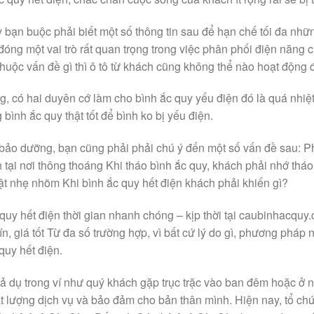
 bạn buộc phải biết một số thông tin sau để hạn chế tối đa nhữ
óng một vai trò rất quan trọng trong việc phân phối điện năng cho
thuộc vấn đề gì thì ô tô từ khách cũng không thể nào hoạt động 
, có hai duyên cớ làm cho bình ắc quy yếu điện đó là quá nhiệ
bình ắc quy thật tốt để bình ko bị yếu điện.
 bảo dưỡng, bạn cũng phải phải chú ý đến một số vấn đề sau: P
h tại nơi thông thoáng Khi tháo bình ắc quy, khách phải nhớ thá
ật nhẹ nhõm Khi bình ắc quy hết điện khách phải khiến gì?
quy hết điện thời gian nhanh chóng – kịp thời tại caubinhacquy
tín, giá tốt Từ đa số trường hợp, vì bất cứ lý do gì, phương phá
quy hết điện.
iả dụ trong ví như quý khách gặp trục trặc vào ban đêm hoặc ở nơ
 lượng dịch vụ và bảo đảm cho bản thân mình. Hiện nay, tổ chức 