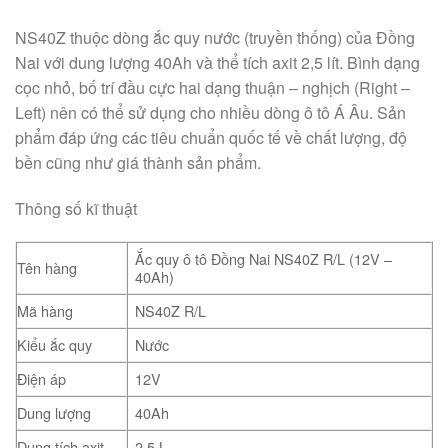
NS40Z thuộc dòng ắc quy nước (truyền thống) của Đồng
Nai với dung lượng 40Ah và thể tích axit 2,5 lít. Bình dạng
cọc nhỏ, bố trí đầu cực hai dạng thuận – nghịch (Right –
Left) nên có thể sử dụng cho nhiều dòng ô tô Á Âu. Sản
phẩm đáp ứng các tiêu chuẩn quốc tế về chất lượng, độ
bền cũng như giá thành sản phẩm.
Thông số kĩ thuật
Ắc quy ô tô Đồng Nai NS40Z R/L (12V –
Tên hàng
40Ah)
Mã hàng
NS40Z R/L
Kiểu ắc quy
Nước
Điện áp
12V
Dung lượng
40Ah
Dung tích axit
2,5 L