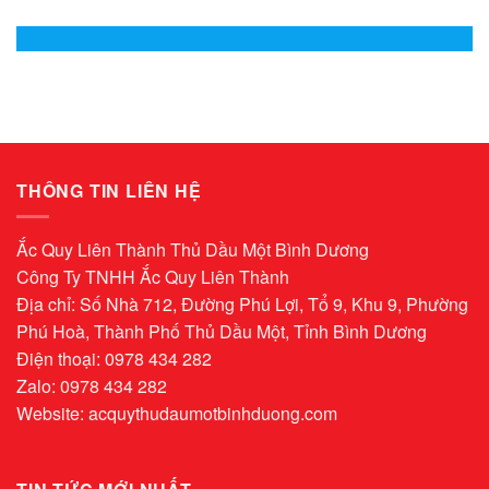
THÔNG TIN LIÊN HỆ
Ắc Quy Liên Thành Thủ Dầu Một Bình Dương
Công Ty TNHH Ắc Quy Liên Thành
Địa chỉ: Số Nhà 712, Đường Phú Lợi, Tổ 9, Khu 9, Phường
Phú Hoà, Thành Phố Thủ Dầu Một, Tỉnh Bình Dương
Điện thoại: 0978 434 282
Zalo: 0978 434 282
Website:
acquythudaumotbinhduong.com