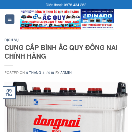
Skip
Điện thoại: 0978 434 282
to
content
0
DỊCH VỤ
CUNG CẤP BÌNH ẮC QUY ĐỒNG NAI
CHÍNH HÃNG
POSTED ON
9 THÁNG 4, 2019
BY
ADMIN
09
Th4