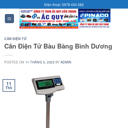
Skip
Điện thoại: 0978 434 282
to
content
0
CÂN ĐIỆN TỬ
Cân Điện Tử Bàu Bàng Bình Dương
POSTED ON
11 THÁNG 5, 2023
BY
ADMIN
11
Th5