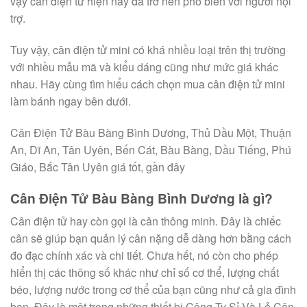
vậy cân điện tử hiện nay đã trở nên phổ biến với người nội
trợ.
Tuy vậy, cân điện tử mini có khá nhiều loại trên thị trường
với nhiều mẫu mã và kiểu dáng cũng như mức giá khác
nhau. Hãy cùng tìm hiểu cách chọn mua cân điện tử mini
làm bánh ngay bên dưới.
Cân Điện Tử Bàu Bàng Bình Dương, Thủ Dầu Một, Thuận
An, Dĩ An, Tân Uyên, Bến Cát, Bàu Bàng, Dầu Tiếng, Phú
Giáo, Bắc Tân Uyên giá tốt, gần đây
Cân Điện Tử Bàu Bàng Bình Dương là gì?
Cân điện tử hay còn gọi là cân thông minh. Đây là chiếc
cân sẽ giúp bạn quản lý cân nặng dễ dàng hơn bằng cách
đo đạc chính xác và chi tiết. Chưa hết, nó còn cho phép
hiển thị các thông số khác như chỉ số cơ thể, lượng chất
béo, lượng nước trong cơ thể của bạn cũng như cả gia đình
bạn. Đây là một trong những thiết bị Công Ty Sỉ Và Lẻ Cân