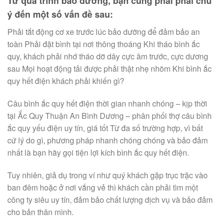
Từ quá trình bảo dưỡng, bạn cũng phải phải chú
ý đến một số vấn đề sau:
Phải tắt động cơ xe trước lúc bảo dưỡng để đảm bảo an
toàn Phải đặt bình tại nơi thông thoáng Khi tháo bình ắc
quy, khách phải nhớ tháo dỡ dây cực âm trước, cực dương
sau Mọi hoạt động tải được phải thật nhẹ nhõm Khi bình ắc
quy hết điện khách phải khiến gì?
Câu bình ắc quy hết điện thời gian nhanh chóng – kịp thời
tại Ắc Quy Thuận An Bình Dương – phân phối thợ câu bình
ắc quy yếu điện uy tín, giá tốt Từ đa số trường hợp, vì bất
cứ lý do gì, phương pháp nhanh chóng chóng và bảo đảm
nhất là bạn hãy gọi tiện lợi kích bình ắc quy hết điện.
Tuy nhiên, giả dụ trong ví như quý khách gặp trục trặc vào
ban đêm hoặc ở nơi vắng vẻ thì khách cần phải tìm một
công ty siêu uy tín, đảm bảo chất lượng dịch vụ và bảo đảm
cho bản thân mình.