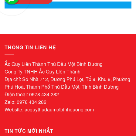
THÔNG TIN LIÊN HỆ
Ắc Quy Liên Thành Thủ Dầu Một Bình Dương
Công Ty TNHH Ắc Quy Liên Thành
Địa chỉ: Số Nhà 712, Đường Phú Lợi, Tổ 9, Khu 9, Phường
Phú Hoà, Thành Phố Thủ Dầu Một, Tỉnh Bình Dương
Điện thoại: 0978 434 282
Zalo: 0978 434 282
Website:
acquythudaumotbinhduong.com
TIN TỨC MỚI NHẤT