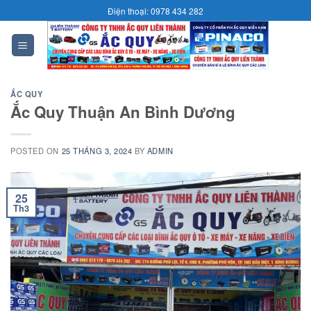
Skip
Điện thoại: 0978 434 282
to
content
0
ẮC QUY
Ắc Quy Thuận An Bình Dương
POSTED ON
25 THÁNG 3, 2024
BY
ADMIN
25
Th3