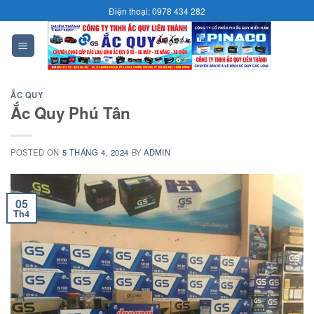
Skip
Điện thoại: 0978 434 282
to
content
0
ẮC QUY
Ắc Quy Phú Tân
POSTED ON
5 THÁNG 4, 2024
BY
ADMIN
05
Th4