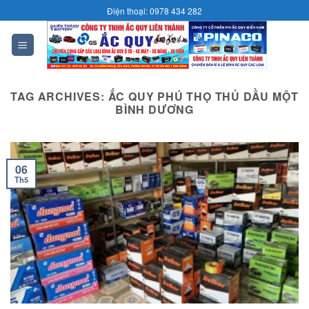
Skip
Điện thoại: 0978 434 282
to
content
0
TAG ARCHIVES:
ẮC QUY PHÚ THỌ THỦ DẦU MỘT
BÌNH DƯƠNG
06
Th5