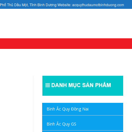
h Phố Thủ Dầu Một, Tỉnh Bình Dương Website: acquythudaumotbinhduong.com
Bình Ắc Quy Đồng Nai
Bình Ắc Quy GS