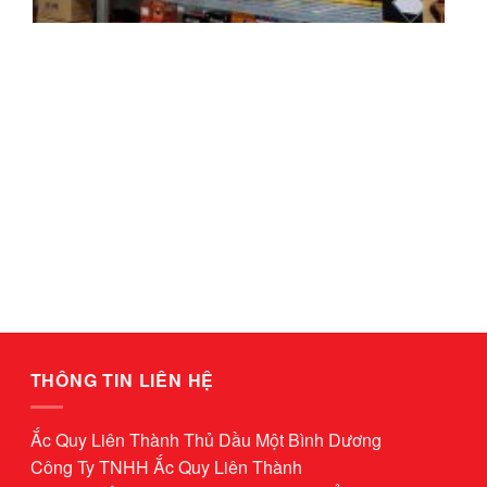
THÔNG TIN LIÊN HỆ
Ắc Quy Liên Thành Thủ Dầu Một Bình Dương
Công Ty TNHH Ắc Quy Liên Thành