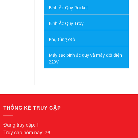
Bình Ắc Quy Rocket
Bình Ắc Quy Troy
Phụ tùng otô
Máy sạc bình ắc quy và máy đổi điện
220V
THỐNG KÊ TRUY CẬP
Đang truy cập: 1
Truy cập hôm nay: 76