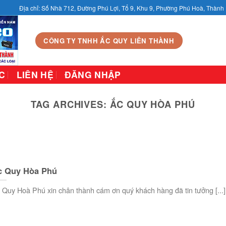
Địa chỉ: Số Nhà 712, Đường Phú Lợi, Tổ 9, Khu 9, Phường Phú Hoà, Thàn
CÔNG TY TNHH ẮC QUY LIÊN THÀNH
C
LIÊN HỆ
ĐĂNG NHẬP
TAG ARCHIVES:
ẮC QUY HÒA PHÚ
c Quy Hòa Phú
 Quy Hoà Phú xin chân thành cám ơn quý khách hàng đã tin tưởng [...]